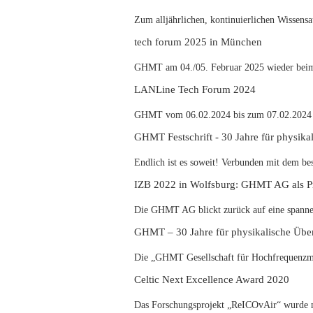
Zum alljährlichen, kontinuierlichen Wissens
tech forum 2025 in München
GHMT am 04./05. Februar 2025 wieder beim 
LANLine Tech Forum 2024
GHMT vom 06.02.2024 bis zum 07.02.2024 w
GHMT Festschrift - 30 Jahre für physika
Endlich ist es soweit! Verbunden mit dem be
IZB 2022 in Wolfsburg: GHMT AG als Prü
Die GHMT AG blickt zurück auf eine spanne
GHMT – 30 Jahre für physikalische Über
Die „GHMT Gesellschaft für Hochfrequenzmes
Celtic Next Excellence Award 2020
Das Forschungsprojekt „ReICOvAir“ wurde mi