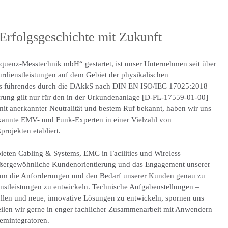
rfolgsgeschichte mit Zukunft
equenz-Messtechnik mbH“ gestartet, ist unser Unternehmen seit über
urdienstleistungen auf dem Gebiet der physikalischen
. Als führendes durch die DAkkS nach DIN EN ISO/IEC 17025:2018
ierung gilt nur für den in der Urkundenanlage [D-PL-17559-01-00]
it anerkannter Neutralität und bestem Ruf bekannt, haben wir uns
erkannte EMV- und Funk-Experten in einer Vielzahl von
rojekten etabliert.
ieten Cabling & Systems, EMC in Facilities und Wireless
ußergewöhnliche Kundenorientierung und das Engagement unserer
, um die Anforderungen und den Bedarf unserer Kunden genau zu
stleistungen zu entwickeln. Technische Aufgabenstellungen –
llen und neue, innovative Lösungen zu entwickeln, spornen uns
teilen wir gerne in enger fachlicher Zusammenarbeit mit Anwendern
emintegratoren.